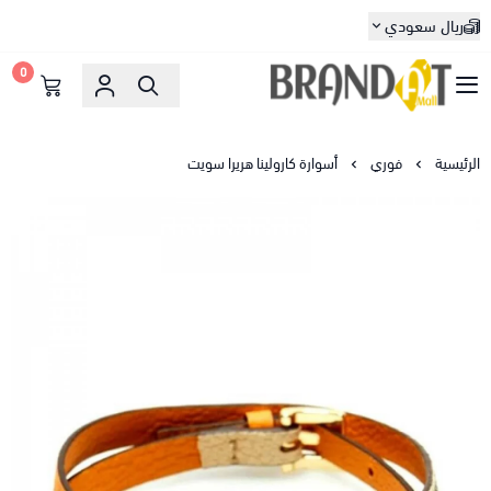
ريال سعودي
0
براندات مول
الرئيسية
فوري
أسوارة كارولينا هريرا سويت