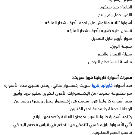
الخامة: جلد سيكويا.
اللون: جملي في بيج
أسوارة ثنائية منقوش على احدها أحرف شعار الماركة
تنسدل حلية ذهبية بأحرف شعار الماركة
سوار بأبزيم قابل للتعديل
خفيفة الوزن.
سهلة الارتداء والخلع.
مناسبة للاستخدام اليومي
مميزات أسوارة كارولينا هريرا سويت:
تعد أسوارة
كارولينا هريرا
سويت إكسسوار مثالي ، يمكن تنسيق هذه الأسوارة
مع مجموعة متنوعة من الإكسسوارات الأخرى لتكوين مظهر فريد وأنيق.
تعتبر أسوارة كارولينا هريرا سويت هي إكسسوار جميل وعصري وتعد من
الهدايا الجميلة والمحببة لدى الكثيرين.
وتتميز أسوارة كارولينا هريرا بجودتها العالية وتصميمها الرائع.
تأتي الأسوارة بابزيم ذهبي لتتمكن من التحكم في قياس معصم اليد كي
تناسب الحجم المطلوب.