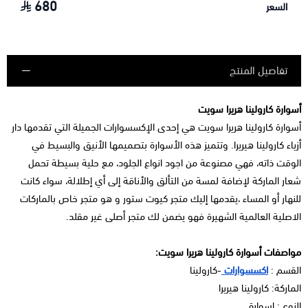
680
السعر
تفاصيل المنتج
أسوارة كارولينا هريرا سويت
أسوارة كارولينا هريرا سويت هي إحدى الإكسسوارات الجميلة التي تقدمها دار
أزياء كارولينا هيريرا. وتتميز هذه الأسوارة بتصميمها الأنيق والبسيط في
الوقت ذاته، فهي مصنوعة من اجود انواع الجلود، مع حلية بسيطة تحمل
شعار الماركة لإضافة لمسة من التألق والأناقة إلى أي إطلالة، سواء كانت
للنهار أو المساء ،يقدمها إليك متجر كيوت ستور و هو متجر خاص بالماركات
الاصلية العالمية الشهيرة فهو يضمن لك متجر أصلى غير مقلد.
مواصفات أسوارة كارولينا هريرا سويت:
القسم :
اكسسوارات
-كارولينا
الماركة: كارولينا هيريرا
النوع : إسوارة