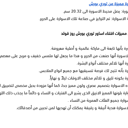
رة مميزة من توري بورش
: يصل محيط الاسورة الى 20.32 سم.
الاسوارة: تم التركيز في صناعة تلك الاسوارة على الحرير.
مميزات اقتناء اساور توري بورش روز قولد
رة بأنها تابعة الى ماركة عالمية و أصلية معروفة.
الاسورة أنها صنعت من الحرير و هذا ما يجعل لها ملمس خفيف و مريح على معصم ا
ة أنها تلائم مختلف أنواع البشرة.
رة بأنه تتيح لك فرصة تنسيقيها مع جميع انواع الملابس.
ة بكونه تليق و تلائم مختلف الاوقات ليلاً و نهاراً.
لاسوارة بتصميم عصري ولون مميز جدا، كما أنها مزودة بحبل مخصص لتضييق ا
ارة بلونها المميز الانيق الذى يشير الى الفتيات و النساء و دائماً ما يجذب ذلك الل
ارة جميع الفئات العمرية من النساء .
لاسوارة هدية أنيقة و رقيقة يمكنك أن تهديها لمن تحبين من أصدقائك.