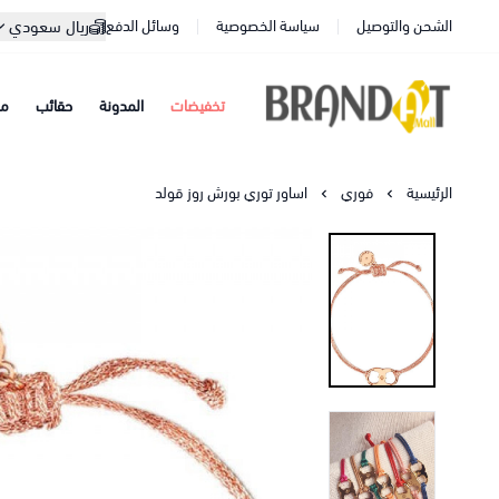
الشحن والتوصيل
سياسة الخصوصية
وسائل الدفع
ريال سعودي
تخفيضات
المدونة
حقائب
مح
براندات مول
الرئيسية
فوري
اساور توري بورش روز قولد