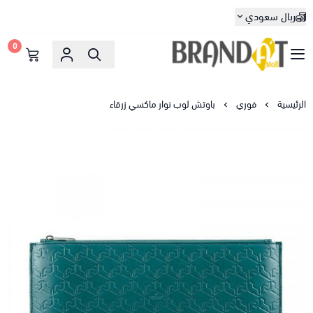
ريال سعودي
0
براندات مول
الرئيسية
فوري
باوتش لوب نوار ماكسي زرقاء