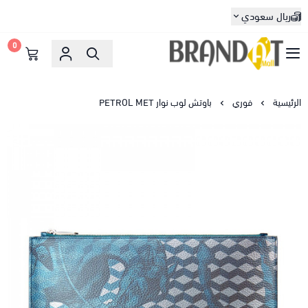
ريال سعودي
0
براندات مول
الرئيسية
فوري
باوتش لوب نوار PETROL MET