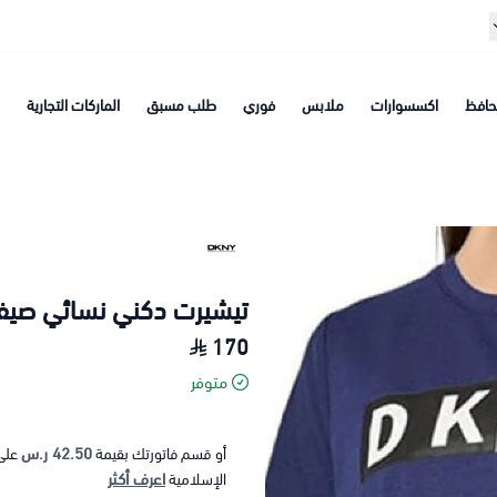
افظ
اكسسوارات
ملابس
فوري
طلب مسبق
الماركات التجارية
تيشيرت دكني نسائي صيف
170
متوفر
42.50 ر.س
أو قسم فاتورتك بقيمة
على
اعرف أكثر
الإسلامية