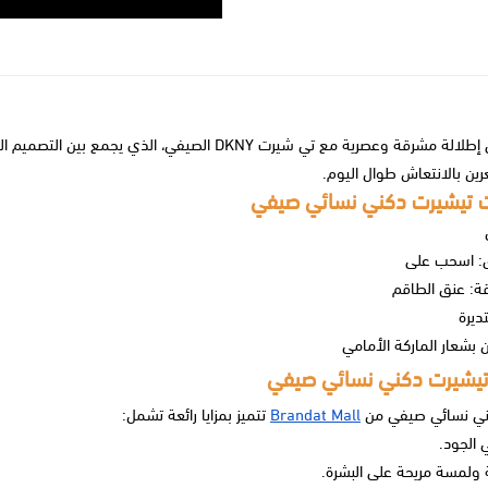
عصرية مع تي شيرت DKNY الصيفي، الذي يجمع بين التصميم العصري والخامات الفاخرة، يتميز
ين بالانتعاش طوال اليوم.
 تيشيرت دكني نسائي صيفي
ق: اسحب على
قة: عنق الطاقم
ديرة
ن بشعار الماركة الأمامي
تيشيرت دكني نسائي صيفي
ني نسائي صيفي من
Brandat Mall
تتميز بمزايا رائعة تشمل:
الجود.
 ولمسة مريحة على البشرة.