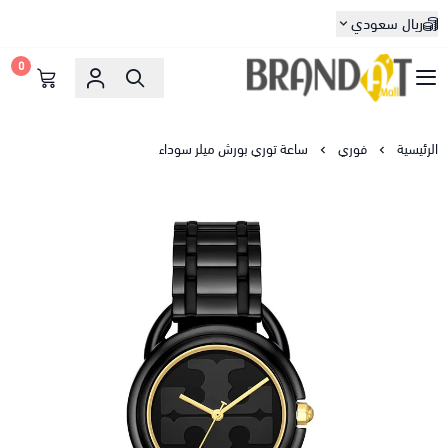
ريال سعودي
0
براندات مول
الرئيسية
فوري
ساعة توري بورش ميلر سوداء