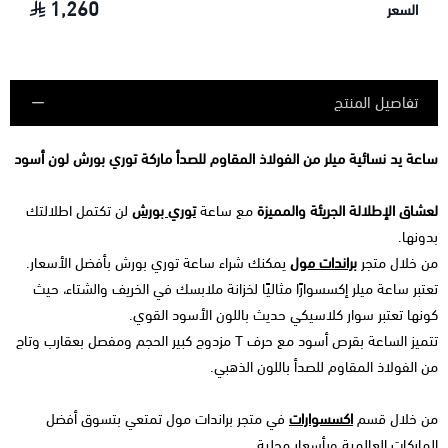
1,260
السعر
تفاصيل المنتج
ساعة يد نسائية ميلر من الفولاذ المقاوم للصدأ ماركة توري بورش لون أسود
لعشاق الإطلالة الجريئة والمميزة
مع ساعة
توري بورش
لن تكتمل اطلالتك
بدونها.
من خلال متجر
براندات مول
يمكنك شراء ساعة توري بورش بأفضل الأسعار.
تعتبر ساعة ميلر إكسسوارًا مثاليًا لخزانة ملابسك في الخريف والشتاء، حيث
كونها تعتبر سوار كلاسيكي حديث باللون الأسود القوي.
تتميز الساعة بقرص أسود مع حرف T مزدوج كبير الحجم ومفصل بعقارب وتاج
من الفولاذ المقاوم للصدأ باللون الذهبي.
من خلال قسم
اكسسوارات
في متجر براندات مول تمتعي بتسوق أفضل
الماركات العالمية وبأسعار محلية.