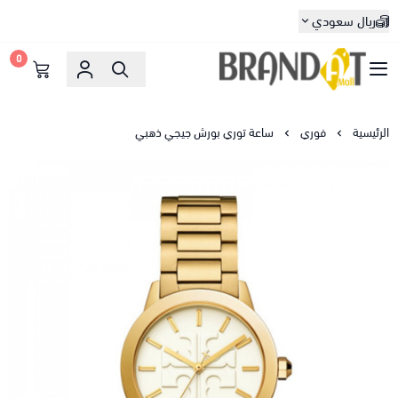
ريال سعودي
0
براندات مول
الرئيسية
فوري
ساعة توري بورش جيجي ذهبي