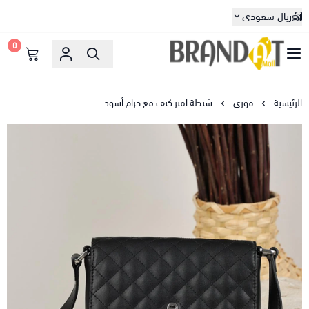
ريال سعودي
0
براندات مول
الرئيسية
فوري
شنطة اقنر كتف مع حزام أسود