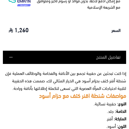
مع إمكان ادفع لاحقًا، بدون فوائد أو رسوم تأخير ومتوافق
مع الشريعة الإسلامية
1,260
السعر
تفاصيل المنتج
إذا كنت تبحثين عن حقيبة تجمع بين الأناقة والفخامة والوظائف العملية فإن
شنطة أقنر كتف بحزام أسود هي الخيار المثالي لك، صممت هذه الحقيبة
لتلبية احتياجات المرأة العصرية التي تسعى لتكملة إطلالتها بأناقة وراحة.
مواصفات شنطة اقنر كتف مع حزام أسود
النوع:
حقيبة نسائية.
الخامة:
جلد.
الماركة:
أقنر.
اللون:
أسود.