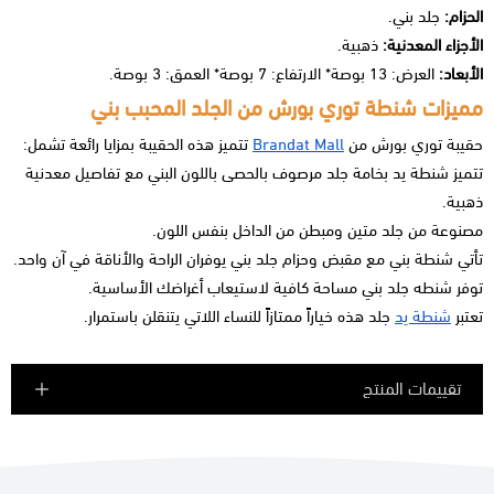
الحزام:
جلد بني.
الأجزاء المعدنية:
ذهبية.
الأبعاد:
العرض: 13 بوصة* الارتفاع: 7 بوصة* العمق: 3 بوصة.
مميزات شنطة توري بورش من الجلد المحبب بني
حقيبة توري بورش من
Brandat Mall
تتميز هذه الحقيبة بمزايا رائعة تشمل:
تتميز شنطة يد بخامة جلد مرصوف بالحصى باللون البني مع تفاصيل معدنية
ذهبية.
مصنوعة من جلد متين ومبطن من الداخل بنفس اللون.
تأتي شنطة بني مع مقبض وحزام جلد بني يوفران الراحة والأناقة في آن واحد.
توفر شنطه جلد بني مساحة كافية لاستيعاب أغراضك الأساسية.
تعتبر
شنطة يد
جلد هذه خياراً ممتازاً للنساء اللاتي يتنقلن باستمرار.
تقييمات المنتج