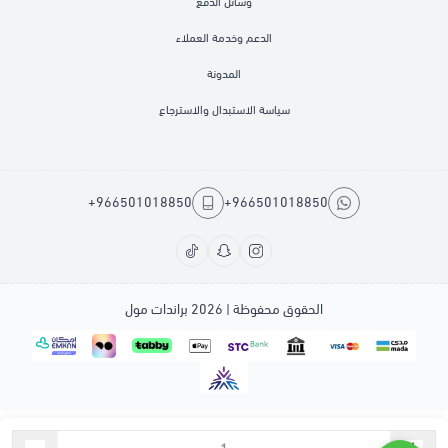
وسائل الدفع
الدعم وخدمة العملاء
المدونة
سياسة الاستبدال والاسترجاع
+966501018850
+966501018850
الحقوق محفوظة | 2026
براندات مول