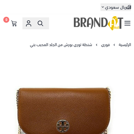
ريال سعودي
0
براندات مول
الرئيسية
فوري
شنطة توري بورش من الجلد المحبب بني