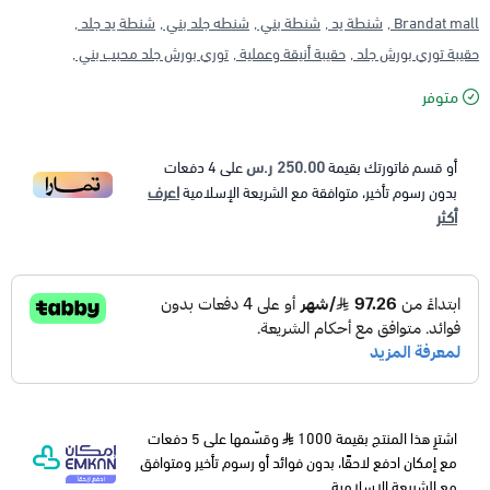
Brandat mall ,
شنطة يد ,
شنطة بني ,
شنطه جلد بني ,
شنطة يد جلد ,
حقيبة توري بورش جلد ,
حقيبة أنيقة وعملية ,
توري بورش جلد محبب بني ,
متوفر
250.00 ر.س
أو قسم فاتورتك بقيمة
على
4
دفعات
اعرف
بدون رسوم تأخير، متوافقة مع الشريعة الإسلامية
أكثر
اشترِ هذا المنتج بقيمة 1000
وقسّمها على 5 دفعات
مع إمكان ادفع لاحقًا، بدون فوائد أو رسوم تأخير ومتوافق
مع الشريعة الإسلامية