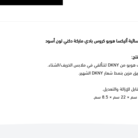
سائية
أليكسا هوبو كروس بادي ماركة
دكني لون أسود
تج:
DKN لتتألقي في ملابس الخريف/الشتاء.
زين بنمط شعار DKNY الشهير.
بل للإزالة والتعديل.