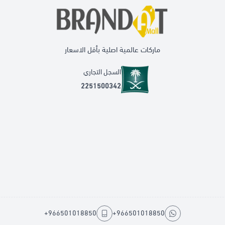
ماركات عالمية اصلية بأقل الاسعار
السجل التجاري
2251500342
+966501018850
+966501018850