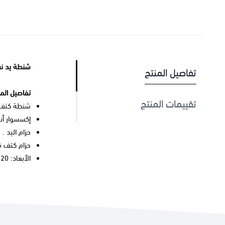
شنطة يد ن
تفاصيل المنتج
تفاصيل المن
تقييمات المنتج
شنطة
كتف هوبو من Y
إكسسوار أنيق م
حزام اليد .
حزام كتف قا
الأبعاد: 20 سم × 22 سم × 8.5 سم.