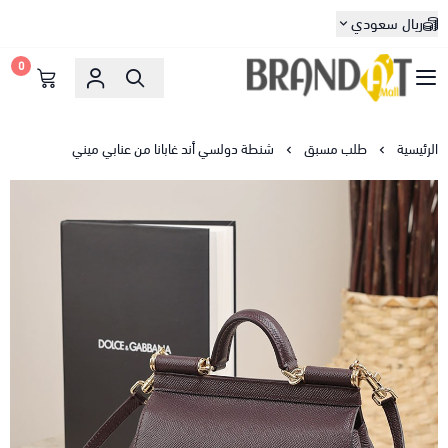
ريال سعودي
0
براندات مول
الرئيسية
طلب مسبق
شنطة دولسي أند غابانا من عنابي ميني