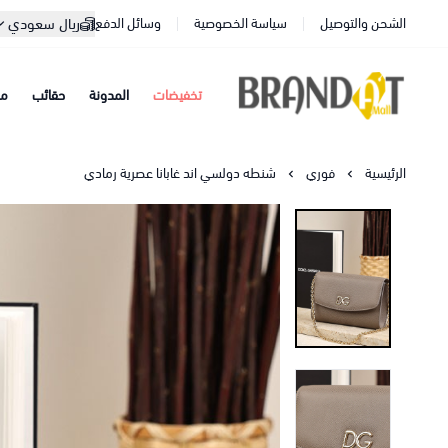
الشحن والتوصيل
سياسة الخصوصية
وسائل الدفع
ريال سعودي
تخفيضات
المدونة
حقائب
مح
براندات مول
الرئيسية
فوري
شنطه دولسي اند غابانا عصرية رمادي