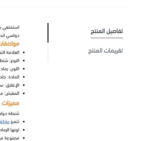
استمتعي بت
تفاصيل المنتج
دولسي اند ج
مواصفات 
تقييمات المنتج
العلامة التج
النوع: شنط
اللون: رماد
المادة: جل
الإغلاق: س
المقبض: مق
مميزات ش
شنطه دولسي
تتميز
ماركة 
لونها الرم
مصنوعة من 