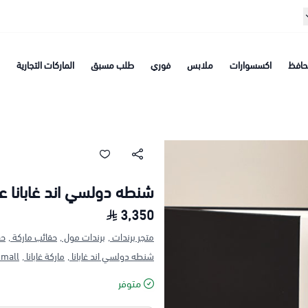
افظ
اكسسوارات
ملابس
فوري
طلب مسبق
الماركات التجارية
شنطه دولسي اند غابانا ع
3,350
متجر برندات ,
برندات مول ,
حقائب ماركة ,
حق
شنطه دولسي اند غابانا ,
ماركة غابانا ,
mall ,
متوفر