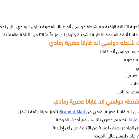
جربة الأناقة الراقية مع شنطة دولسي أند غابانا العصرية باللون الرمادي، الت
ابانا
أناقة العلامة التجارية الشهيرة وتوفر لكِ مزيجاً مثاليًا من الأناقة والعملية.
شنطه دولسي اند غابانا عصرية رمادي
ارية: دولسي أند غابانا
ة عصرية
ي
د طبيعي
حاب
بض يد ثابت
نطه دولسي اند غابانا عصرية رمادي
 اند غابانا عصرية رمادي من
Brandat Mall
تتميز بمزايا رائعة تشمل:
غابانا
بتصميم عصري يتناسب مع أحدث الموضة.
ادي الهادئ يضيف لمسة من الأناقة على أي إطلالة.
جلد طبيعي عالي الجودة.