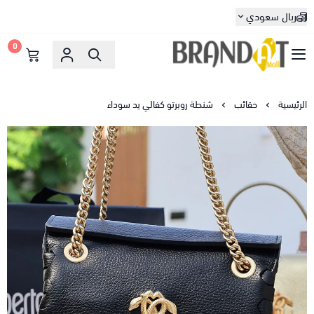
ريال سعودي
0
براندات مول
الرئيسية
حقائب
شنطة روبرتو كفالي يد سوداء