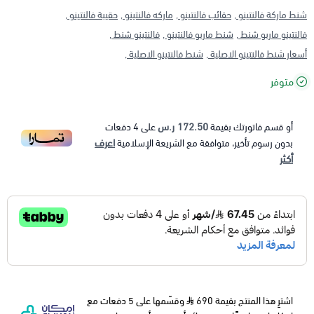
شنط ماركة فالنتينو ,
حقائب فالنتينو ,
ماركه فالنتينو ,
حقيبة فالنتينو ,
فالنتينو ماريو شنط ,
شنط ماريو فالنتينو ,
فالنتينو شنط ,
أسعار شنط فالنتينو الاصلية ,
شنط فالنتينو الاصلية ,
متوفر
172.50 ر.س
أو قسم فاتورتك بقيمة
على
4
دفعات
اعرف
بدون رسوم تأخير، متوافقة مع الشريعة الإسلامية
أكثر
اشترِ هذا المنتج بقيمة 690
وقسّمها على 5 دفعات مع