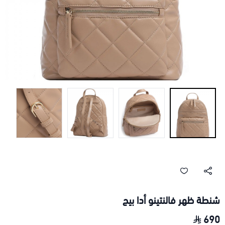
شنطة ظهر فالنتينو أدا بيج
690