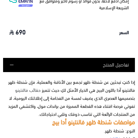
إمكان ادفع لاحقًا، بدون فوائد أو رسوم تأخير ومتوافق مع
الشريعة الإسلامية
690
السعر
تفاصيل المنتج
إذا كنتِ تبحثين عن شنطة ظهر تجمع بين الأناقة والعملية، فإن شنطة ظهر
فالنتينو آدا باللون البيج هي الخيار الأمثل لكِ حيث تتميز
حقائب فالنتينو
بتصميمها العصري الذي يضيف لمسة من الفخامة إلى إطلالتك اليومية، لا
تفوتي فرصة اقتناء هذه القطعة المميزة من براندات مول، واكتشفي المزيد
من المنتجات الرائعة التي تناسب ذوقك وتلبي احتياجاتك.
مواصفات شنطة ظهر فالنتينو أدا بيج
النوع: شنطة ظهر.