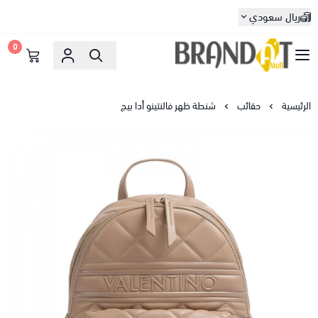
ريال سعودي
0
براندات مول
الرئيسية
حقائب
شنطة ظهر فالنتينو أدا بيج