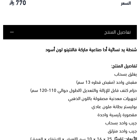
770
السعر
تفاصيل المنتج
شنطة يد نسائية أدا صناعية ماركة فالنتينو لون أسود
تفاصيل المنتج:
يغلق بسحاب
مقبض واحد (مقبض قطره 13 سم)
حزام كتف قابل للإزالة والتعديل (الطول حوالي 110-120 سم)
تجهيزات معدنية مصقولة باللون الذهبي
بوليستر بطانة ملون عادي
مقصورة رئيسية واحدة
جيب واحد بسحاب
جيب واحد منزلق
الأبعاد: تقريبًا.
25 × 16 × 10 سم (العرض × الارتفاع × العمق)