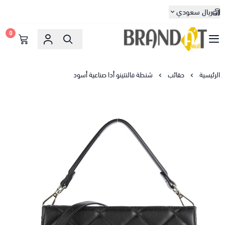
ريال سعودي
0
براندات مول
الرئيسية
حقائب
شنطة فالنتينو أدا صناعية أسود