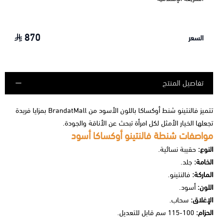
870
السعر
تفاصيل المنتج
تتميز فالنتينو شنط أوكساكا باللون الأسود من BrandatMall بمزايا فريدة
تجعلها الخيار الأمثل لكل امرأة تبحث عن الأناقة والجودة.
مواصفات شنطة فالنتينو أوكساكا أسود
النوع:
حقيبة نسائية.
الخامة:
جلد.
الماركة:
فالنتينو.
اللون:
أسود.
الإغلاق:
سحاب.
الحزام:
100-115 سم قابل للتعديل.