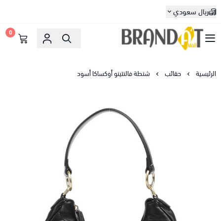
ريال سعودي
0
براندات مول
الرئيسية
حقائب
شنطة فالنتينو أوكساكا أسود