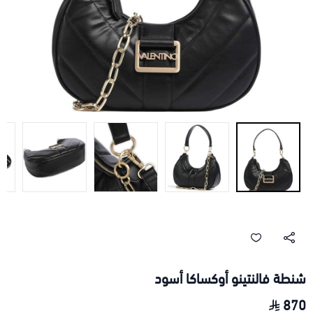
شنطة فالنتينو أوكساكا أسود
870