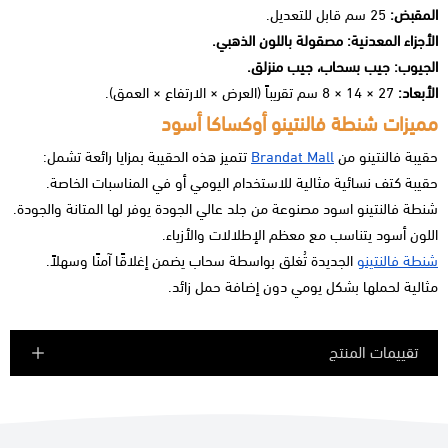
المقبض:
25 سم قابل للتعديل.
الأجزاء المعدنية: مصقولة باللون الذهبي.
الجيوب: جيب بسحاب، جيب منزلق.
الأبعاد:
27 × 14 × 8 سم تقريباً (العرض × الارتفاع × العمق).
مميزات شنطة فالنتينو أوكساكا أسود
حقيبة فالنتينو من
Brandat Mall
تتميز هذه الحقيبة بمزايا رائعة تشمل:
حقيبة كتف نسائية مثالية للاستخدام اليومي أو في المناسبات الخاصة.
شنطة فالنتينو اسود مصنوعة من جلد عالي الجودة يوفر لها المتانة والجودة.
اللون أسود يتناسب مع معظم الإطلالات والأزياء.
شنطة فالنتينو
الجديدة تُغلق بواسطة سحاب يضمن إغلاقًا آمنًا وسهلاً.
مثالية لحملها بشكل يومي دون إضافة حمل زائد.
تقييمات المنتج