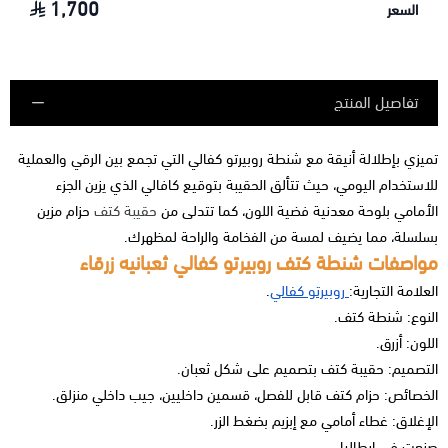
1,700
السعر
تفاصيل المنتج
تميزي بإطلالة أنيقة مع شنطة روبيرتو كفالي التي تجمع بين الرقي والعملية
للاستخدام اليومي، حيث تتألق الحقيبة بتوقيع كافالي الذي يزين الجزء
الأمامي بلوحة معدنية فضية اللون، كما تتدلى من
حقيبة كتف
حزام مزين
بسلسلة، مما يضيف لمسة من الفخامة والراحة لمظهرك.
مواصفات شنطة كتف روبيرتو كفالي ثعبانيه زرقاء
العلامة التجارية:
روبيرتو كفالي
.
النوع: شنطة كتف.
اللون: أزرق.
التصميم: حقيبة كتف بتصميم على شكل ثعبان.
الخصائص: حزام كتف قابل للفصل، قسمين داخليين، جيب داخلي منزلق.
الإغلاق: غطاء أمامي مع إبزيم بضغط الزر.
صنعت في إيطاليا.