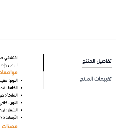
اكتشفي جما
تفاصيل المنتج
الراقي وإضا
مواصفات
تقييمات المنتج
النوع:
حقيبة
الخامة:
قما
الماركة:
كو
اللون:
كاكي
الشعار:
لون
الأبعاد:
0.75 بوصة (طول) × 6.25 بوصة (ارت
مميزات 