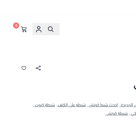
0
لجديدة ,
احدث شنط كوتش ,
شنطه على الكتف ,
شنطة كيوت ,
ي ,
شنطة كوتش ,