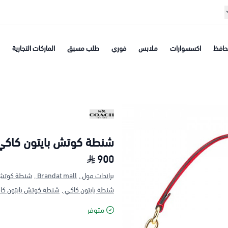
افظ
اكسسوارات
ملابس
فوري
طلب مسبق
الماركات التجارية
شنطة كوتش بايتون كاكي
900
براندات مول ,
Brandat mall ,
شنطة كوتش ا
شنطة بايتون كاكي ,
شنطة كوتش بايتون كاك
متوفر