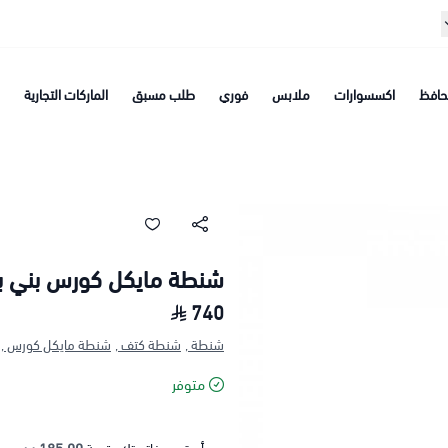
افظ
اكسسوارات
ملابس
فوري
طلب مسبق
الماركات التجارية
شنطة مايكل كورس بني ب
740
شنطة ,
شنطة كتف ,
شنطة مايكل كورس ,
متوفر