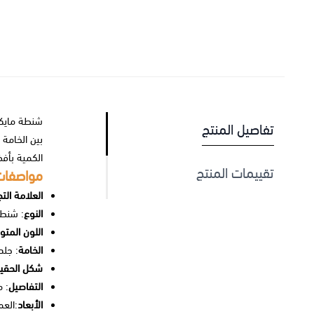
شنطة مايكل
تفاصيل المنتج
بين الخامة 
الكمية بأفض
تقييمات المنتج
مواصفات
العلامة التج
النوع
: شنط
اللون المتو
الخامة
: جلد
شكل الحقيب
التفاصيل
: 
الأبعاد
:العمق 6 سم ×العرض 25.5 