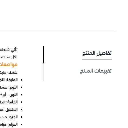
تأتي شنطة م
تفاصيل المنتج
لكل سيدة ت
مواصفات
تقييمات المنتج
شنطة مايكل
الماركة التج
النوع
: شنطة
اللون
: أبيض
الخامة
: الجل
الاغلاق
:سح
الجيوب
: جي
الحزام
: حزا