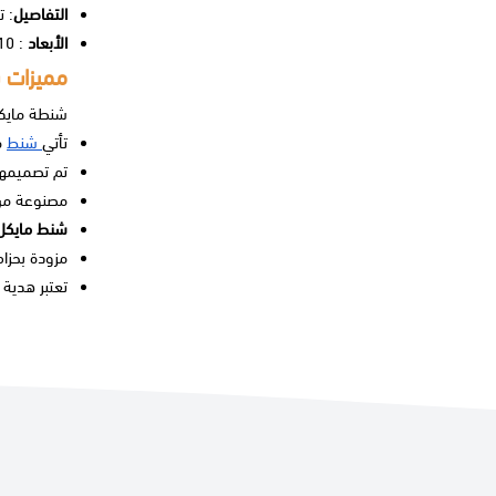
التفاصيل
: ت
الأبعاد
: 10 بوصات × 9.75 بوصات ارتفاع 2.75 بوصة.
مميزات ش
شنطة مايكل
تأتي
شنط
م
تم تصميمها
مصنوعة من 
شنط مايك
مزودة بحزام
تعتبر هدية 