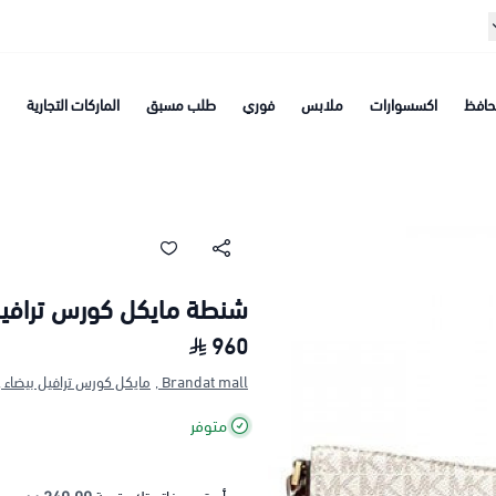
افظ
اكسسوارات
ملابس
فوري
طلب مسبق
الماركات التجارية
شنطة مايكل كورس ترافيل
960
Brandat mall ,
مايكل كورس ترافيل بيضاء ,
متوفر