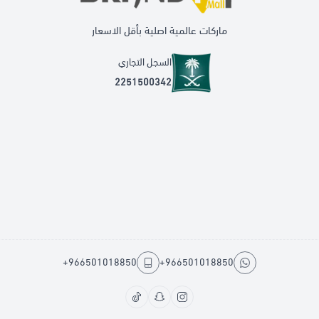
ماركات عالمية اصلية بأقل الاسعار
السجل التجاري
2251500342
+966501018850
+966501018850