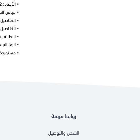
• الأبعاد: 12 بوصة عرض × 7.5 بوصة ارتفاع × 2.25 بوصة عمق
• قياس الحزام القابل
• التفاصيل 
• التفاصيل
• البطانة: ب
• الرمز البر
• مستوردة
روابط مهمة
الشحن والتوصيل