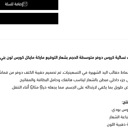
إضافة للسلة
سائية كروس دوفر متوسطة الحجم بشعار التوقيع ماركة مايكل كورس لون بني
أنماط حقائب اليد الشهيرة في التسعينيات، تم تصميم حقيبة الكتف دوفر من قما
ى جزء داخلي مبطن بالشعار ليناسب هاتفك وحامل البطاقة والمفاتيح.
ض طويل بما يكفي لارتدائه على الجسم، مما يجعله خيارًا مثاليًا أثناء التنقل.
تج:
روس بودي
عة الشعار
ة ذهبية اللون