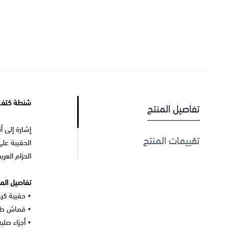
شنطة كتف ن
تفاصيل المنتج
إشارة إلى 
تقييمات المنتج
الحقيبة عل
الحزام العري
تفاصيل المن
• حقيبة ك
• قماش طبا
• أجزاء صلب