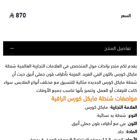
870
السعر
تفاصيل المنتج
يقدم لكم متجر براندات مول المتخصص في العلامات التجارية العالمية شنطة
مايكل كورس باللون البني الفريد، المزينة بأطراف بلون جملي أنيق حيث أن
شنطة مايكل كورس الجديده
مثالية للتنسيق مع مختلف أنواع الملابس، سواء
كانت للنزهات أو للعمل، وتتميز بأنها تناسب جميع الأوقات.
مواصفات شنطة مايكل كورس الراقية
العلامة التجارية
: مايكل كورس.
النوع
: شنطة يد نسائية.
اللون
: بني مع أطراف بلون جملي أنيق.
المادة
: جلد.
الأبعاد:
العرض
12.5بوصة× الارتفاع9.5بوصة× العمق 6 بوصة.