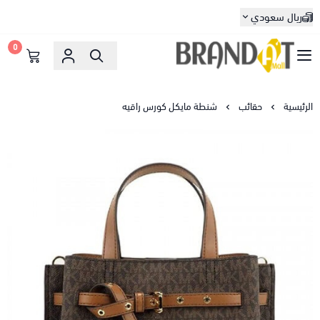
ريال سعودي
0
براندات مول
الرئيسية
حقائب
شنطة مايكل كورس راقيه