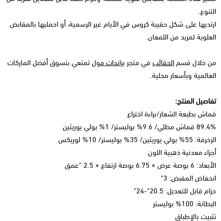
التنوع.
ارتديها على شكل حقيبة كروس في الأيام غير الرسمية، أو احمليها بالمقابض
العلوية لمزيد من اللمعان.
من خلال قسم
الحقائب
في متجر
براندات مول
تمتعي بتسوق أفضل الماركات
العالمية وبأسعار محلية.
تفاصيل المنتج:
قماش بطبعة الشعار/براءة اختراع
89.4% قماش مطلي/ 9.6% بوليستر/ 1% بولي يوريثين
الزخرفة: 55% بولي يوريثين/ 35% بوليستر/ 10% لوريكس
أجزاء معدنية ذهبية اللون
الأبعاد: 6 بوصة عرض × 6.75 بوصة ارتفاع × 2.5 "عمق
انخفاض المقبض: 3"
حزام قابل للتعديل: 20.5"-24"
البطانة: 100% بوليستر
تثبيت بالإطباق