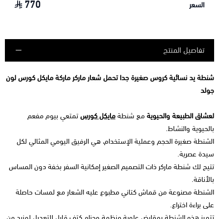
770
السعر
تفاصيل المنتج
شنطة يد نسائية
كروس صغيرة جدا تحمل شعار ماركر
ماركة مايكل كورس لون
جولد
لعشاق الطبيعة والحيوية
مع شنطة
مايكل كورس
تمتعي بيوم مفعم
بالحيوية والنشاط.
الشنطة صغيرة الحجم وعملية الإستخدام، هي الرفيق اليومي المثالي لكل
سيدة عصرية.
تتيح لك شنطة
ماركر
ذات التصميم الصغير إمكانية السفر بخفة دون المساس
بالأناقة.
الشنطة مصنوعة من قماش كتاني مطبوع عليه الشعار مع لمسات حاصلة
على براءة اختراع.
تتميز هذه الشنطة بمقابض علوية منظمة وحزام كتف قابل للتعديل لمزيد من