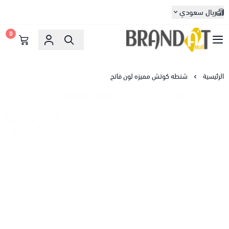
ريال سعودي
0
براندات مول
الرئيسية
شنطه كوتش مميزه لون فاتح