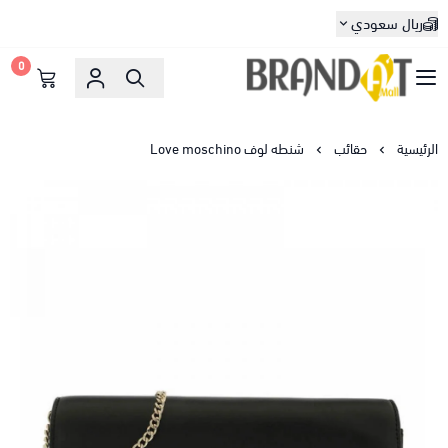
ريال سعودي
0
براندات مول
الرئيسية
حقائب
شنطه لوف Love moschino