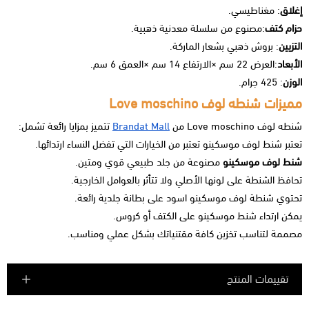
إغلاق
: مغناطيسي.
حزام كتف
:مصنوع من سلسلة معدنية ذهبية.
التزيين
: بروش ذهبي بشعار الماركة.
الأبعاد
:العرض 22 سم ×الارتفاع 14 سم ×العمق 6 سم.
الوزن
: 425 جرام.
مميزات شنطه لوف Love moschino
شنطه لوف Love moschino من
Brandat Mall
تتميز بمزايا رائعة تشمل:
تعتبر شنط لوف موسكينو تعتبر من الخيارات التي تفضل النساء ارتدائها.
شنط لوف موسكينو
مصنوعة من جلد طبيعي قوي ومتين.
تحافظ الشنطة على لونها الأصلي ولا تتأثر بالعوامل الخارجية.
تحتوي شنطة لوف موسكينو اسود على بطانة جلدية رائعة.
يمكن ارتداء
شنط موسكينو
على الكتف أو كروس.
مصممة لتناسب تخزين كافة مقتنياتك بشكل عملي ومناسب.
تقييمات المنتج