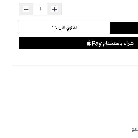
استعراض
اشتري الآن
نتج