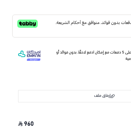
وقسّمها على 5 دفعات مع إمكان ادفع لاحقًا، بدون فوائد أو
مية
إرفاق ملف
960
اسحب و افلت الملف هنا