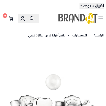
ريال سعودي
0
براندات مول
الرئيسية
اكسسوارات
طقم أقراط توس اللؤلؤة فضي