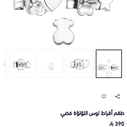
طقم أقراط توس اللؤلؤة فضي
390