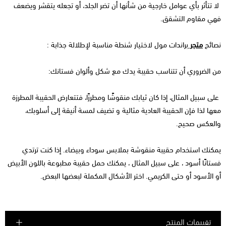
لا تتأثر بأي عوامل خارجية من شأنها أن تضر الجلد، أو تجعله يتقشر ويضعف
فهي مقاوم التشقق.
نصائح
متجر
براندات مول لاختيار شنطة مناسبة لإطلالة جذابة :
من الضروري أن تتناسب حقيبة يدك مع شكل وألوان فستانك:
على سبيل المثال، إذا كان ثيابك منقوشًا ومطرزًا، فتتعارض الحقيبة المطرزة
معها لذا فإن الحقيبة العادية مثالية و تضيف لمسة أنيقة إلى أسلوبك،
والعكس صحيح.
يمكنك استخدام حقيبة منقوشة بملابس سوداء وبيضاء. إذا كنت ترتدي
فستانًا أسود ، على سبيل المثال ، يمكنك حمل حقيبة مطبوعة باللون الأبيض
أو الأسود أو حتى الكريمي. اختر الأشكال المكملة لبعضها البعض.
تقييمات المنتج