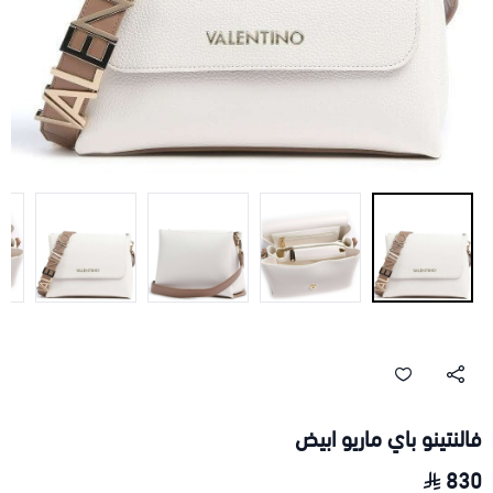
فالنتينو باي ماريو ابيض
830