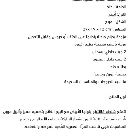
الخامة : جلد
اللون: أبيض
الشكل : مربع
المقاس: 27x 19 x 12 cm
مزودة بحزام جلد لارتدائها على الكتف أو كروس وقابل للتعديل
مزينة بأحرف معدنية ذهبية كبيرة
2 جيب داخلي بسحاب
2 جيب داخلي مفتوح
بطانة جلد
خفيفة الوزن ومريحة
مناسبة للخروجات والمناسبات السعيدة
لون المنتج:
تتمتع
شنطة فالنتينو
بلونها الأبيض مع البيج الفاتح بتصميم مميز وأنيق موين
بأحرف معدنية ذهبية اللون بشعار الماركة، يخطف الأنظار في جميع
المناسبات فهي تناسب المرأة العصرية المُحبة للموضة والفخامة.