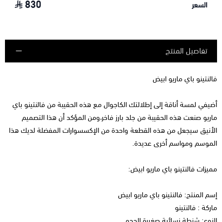
830
السعر
تفاصيل المنتج
فالنتينو باي ماريو ابيض
أضيفي لمسة أناقة إلى إطلالتك الكاجوال مع هذه الحقيبة من فالنتينو باي
ماريو صنعت هذه الحقيبة من جلد بارز فاخر،ومن المؤكد أن هذا التصميم
الأنيق سيجعل من هذه القطعة واحدة من الإكسسوارات المفضلة لديك هذا
الموسم ومواسم أخرى عديدة.
مميزات فالنتينو باي ماريو ابيض:
إسم المنتج: فالنتينو باي ماريو ابيض
ماركة : فالنتينو
النوع: شنطة نسائية صغيرة الحجم