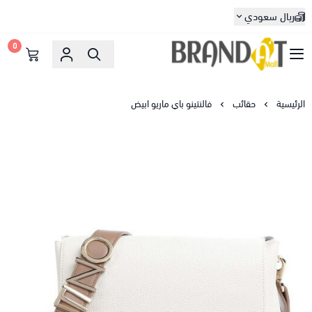
ريال سعودي
0
براندات مول
الرئيسية
حقائب
فالنتينو باي ماريو ابيض