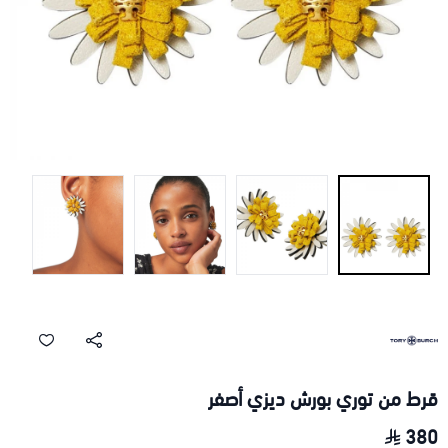
قرط من توري بورش ديزي أصفر
380