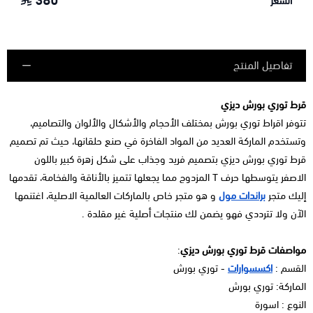
380
السعر
تفاصيل المنتج
قرط توري بورش ديزي
تتوفر اقراط توري بورش بمختلف الأحجام والأشكال والألوان والتصاميم،
وتستخدم الماركة العديد من المواد الفاخرة في صنع حلقانها، حيث تم تصميم
قرط توري بورش ديزي بتصميم فريد وجذاب على شكل زهرة كبير باللون
الاصفر يتوسطها حرف T المزدوج مما يجعلها تتميز بالأناقة والفخامة، تقدمها
إليك متجر
براندات مول
و هو متجر خاص بالماركات العالمية الاصلية، اغتنمها
الآن ولا تترددي فهو يضمن لك منتجات أصلية غير مقلدة .
مواصفات قرط توري بورش ديزي
:
القسم :
اكسسوارات
- توري بورش
الماركة: توري بورش
النوع : اسورة