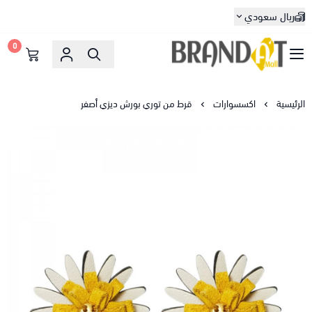
ريال سعودي
0
براندات مول
الرئيسية
اكسسوارات
قرط من توري بورش ديزي أصفر