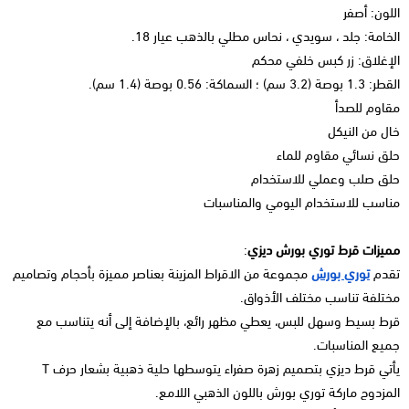
اللون: أصفر
الخامة: جلد ، سويدي ، نحاس مطلي بالذهب عيار 18.
الإغلاق: زر كبس خلفي محكم
القطر: 1.3 بوصة (3.2 سم) ؛ السماكة: 0.56 بوصة (1.4 سم).
مقاوم للصدأ
خال من النيكل
حلق نسائي مقاوم للماء
حلق صلب وعملي للاستخدام
مناسب للاستخدام اليومي والمناسبات
مميزات قرط توري بورش ديزي
:
تقدم
توري بورش
مجموعة من الاقراط المزينة بعناصر مميزة بأحجام وتصاميم
مختلفة تناسب مختلف الأذواق.
قرط بسيط وسهل للبس، يعطي مظهر رائع، بالإضافة إلى أنه يتناسب مع
جميع المناسبات.
يأتي قرط ديزي بتصميم زهرة صفراء يتوسطها حلية ذهبية بشعار حرف T
المزدوج ماركة توري بورش باللون الذهبي اللامع.