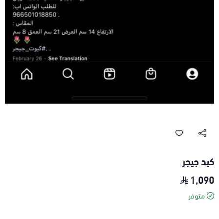
كيد جيجر
1,090
متوفر