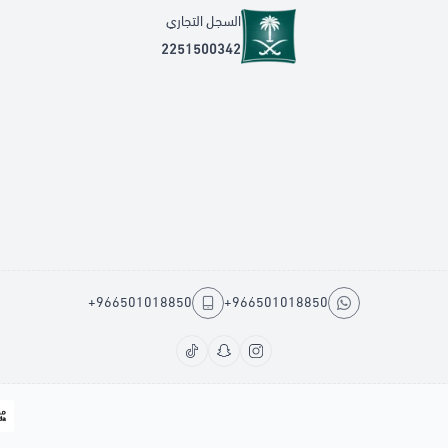
السجل التجاري
2251500342
+966501018850
+966501018850