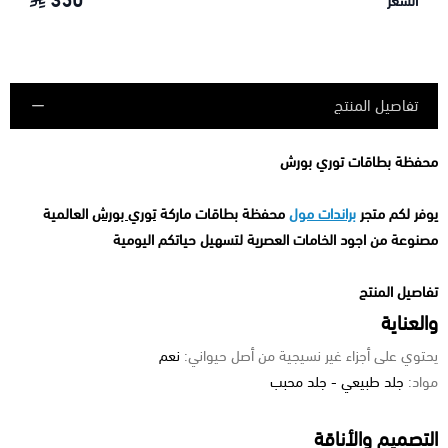
350
السعر
تفاصيل المنتج
محفظة بطاقات توري بورش
يوفر لكم متجر
براندات مول
محفظة بطاقات ماركة
توري بورش
العالمية
مصنوعة من اجود الخامات العصرية لتسهيل حياتكم اليومية
تفاصيل المنتج
والعناية
يحتوي على أجزاء غير نسيجية من أصل حيواني:
نعم
مواد:
جلد طبيعي - جلد محبب
التصميم والأناقة