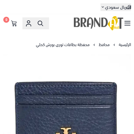
ريال سعودي
0
براندات مول
الرئيسية
محافظ
محفظة بطاقات توري بورش كحلي