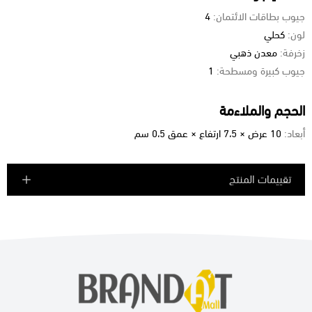
جيوب بطاقات الائتمان:
4
لون:
كحلي
زخرفة:
معدن ذهبي
جيوب كبيرة ومسطحة:
1
الحجم والملاءمة
أبعاد:
10 عرض × 7،5 ارتفاع × عمق 0،5 سم
تقييمات المنتج