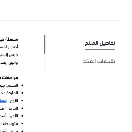
محفظة جيس
تفاصيل المنتج
أضفي لمسة 
جيس إليسو
تقييمات المنتج
وانيق. يقد
مواصفات م
القسم: ج
الماركة : 
النوع :
محف
الخامة : ق
اللون : أس
متوسطة ا
مزينة بشعار