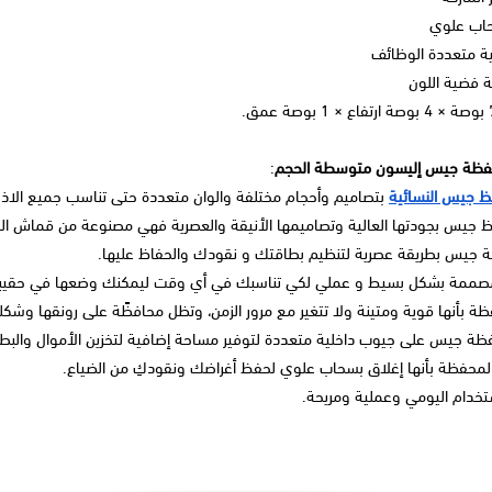
حاب علوي
ة متعددة الوظائف
ة فضية اللون
فظة جيس إليسون متوسطة الحجم
:
 جيس النسائية
بتصاميم وأحجام مختلفة والوان متعددة حتى تناسب جميع الاذو
ظ جيس بجودتها العالية وتصاميمها الأنيقة والعصرية فهي مصنوعة من قماش الك
 جيس بطريقة عصرية لتنظيم بطاقتك و نقودك والحفاظ عليها.
صممة بشكل بسيط و عملي لكي تناسبك في أي وقت ليمكنك وضعها في حقيبت
ظة بأنها قوية ومتينة ولا تتغير مع مرور الزمن، وتظل محافظًة على رونقها وشكله
ة جيس على جيوب داخلية متعددة لتوفير مساحة إضافية لتخزين الأموال والبطاقا
المحفظة بأنها إغلاق بسحاب علوي لحفظ أغراضك ونقودكِ من الضياع.
ستخدام اليومي وعملية ومريحة.