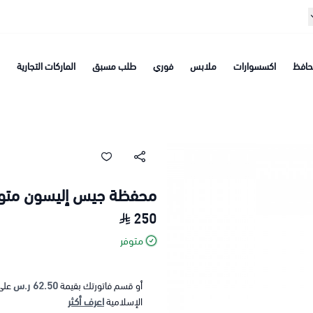
افظ
اكسسوارات
ملابس
فوري
طلب مسبق
الماركات التجارية
محفظة جيس إليسون متو
250
متوفر
62.50 ر.س
أو قسم فاتورتك بقيمة
على
اعرف أكثر
الإسلامية