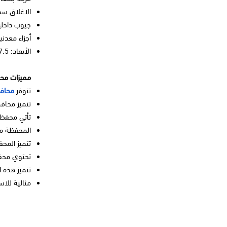
الاغلاق س
جيوب داخلي
أجزاء معدني
الأبعاد: 7.5 بوصة × 4 بوصة ارتفاع × 1 بوصة عمق.
مميزات مح
تتوفر
محافظ
تتميز محاف
تأتي محفظة
المحفظة م
تتميز المحف
تحتوي محفظ
تتميز هذه 
مثالية للا