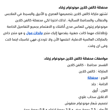
محفظة كالفن كلاين مونوغرام زرقاء
تشتهر ماركة كالفن كلاين بتصميمها العصري و الأنيق والبسيط في الملابس
والحقائب والمحافظ النسائية ، لذلك اخترنا لكي محفظة كالفن كلاين
مونوغرام زيتوني لتعكس مدى أناقتك و الاهتمام بجميع التفاصيل الخاصة
بإطلالتك مهما كانت صغيرة ،يقدمها إليك متجر
براندات مول
و هو متجر خاص
بالماركات العالمية الاصلية، اغتنمها الآن ولا تترددي فهي تناسبك اينما كنت
وفى اى وقت.
مواصفات محفظة كالفن كلاين مونوغرام زرقاء
:
القسم: محافظ - كالفن كلاين
الماركة : كالفن كلاين
النوع :
محفظة
الخامة : جلد
اللون : أزرق
الاغلاق سحاب علوي
تصميم شعار مونوغرام منقوش
الأبعاد : 7.5 بوصة عرض × 3.9 بوصة ارتفاع × 0.8 بوصة عمق.