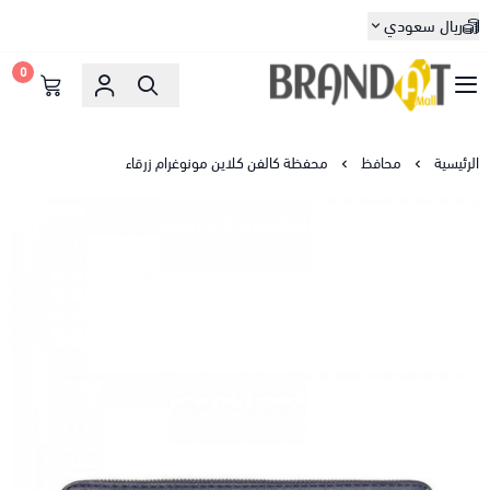
ريال سعودي
0
براندات مول
الرئيسية
محافظ
محفظة كالفن كلاين مونوغرام زرقاء