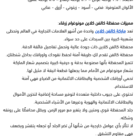
الألوان المتوفرة: فضي - أسود - زيتوني - أزرق - عنابي
مميزات محفظة كالفن كلاين مونوغرام زرقاء
:
تعد
ماركة كالفن كلاين
واحدة من أشهر العلامات التجارية في العالم وتحظى
بشعبية كبيرة بين السيدات على حد سواء.
محفظة كالفن كلاين ذات جودة عالية وتحمل تفاصيل فائقة الدقة.
محفظة كالفن تقدم لكِ طريقة آمنة لحفظ نقودك واوراقك بداخل شنطتكِ.
تتميز المحفظة بأنها مصنوعة بدقة و حرفية كبيرة بتصميم شعار الماركة
بشعار مونوغرام من الأمام مما يجعلها قطعة انيقة لا مثيل لها.
تحمي أوراقك الشخصية والبطاقات الائتمانية من الضياع فهي آمنة
للاستخدام.
تحتوي على جيوب داخلية متعددة لتوفير مساحة إضافية لتخزين الأموال
والبطاقات الائتمانية والهوية وغيرها من الأشياء الشخصية.
جلد المحفظة قوي ومتين ولا يتغير مع مرور الزمن، ويظل محافظًا على رونقه
وشكله.
لا تتأثر بأي عوامل خارجية من شأنها أن تضر الجلد أو تجعله يتقشر ويضعف
فهي مقاوم التشقق .