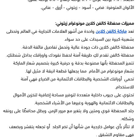
الألوان المتوفرة: فضي - أسود - زيتوني - أزرق - عنابي.
مميزات محفظة كالفن كلاين مونوغرام زيتوني:
تعد
ماركة كالفن كلاين
واحدة من أشهر العلامات التجارية في العالم وتحظى
بشعبية كبيرة بين السيدات على حد سواء.
محفظة كالفن كلاين ذات جودة عالية وتحمل تفاصيل فائقة الدقة.
محفظة كالفن تقدم لكِ طريقة آمنة لحفظ نقودك واوراقك بداخل شنطتكِ.
تتميز المحفظة بأنها مصنوعة بدقة و حرفية كبيرة بتصميم شعار الماركة
بشعار مونوغرام من الأمام مما يجعلها قطعة انيقة لا مثيل لها.
تحمي أوراقك الشخصية والبطاقات الائتمانية من الضياع فهي آمنة
للاستخدام.
تحتوي على جيوب داخلية متعددة لتوفير مساحة إضافية لتخزين الأموال
والبطاقات الائتمانية والهوية وغيرها من الأشياء الشخصية.
جلد المحفظة قوي ومتين ولا يتغير مع مرور الزمن، ويظل محافظًا على رونقه
وشكله.
لا تتأثر بأي عوامل خارجية من شأنها أن تضر الجلد أو تجعله يتقشر ويضعف
فهي مقاوم التشقق .