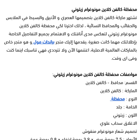
محفظة كالفن كلاين مونوغرام زيتوني
تشتهر ماركة كالفن كلاين بتصميمها العصري و الأنيق والبسيط في الملابس
والحقائب والمحافظ النسائية ، لذلك اخترنا لكي محفظة كالفن كلاين
مونوغرام زيتوني لتعكس مدى أناقتك و الاهتمام بجميع التفاصيل الخاصة
بإطلالتك مهما كانت صغيرة ،يقدمها إليك متجر
براندات مول
و هو متجر خاص
بالماركات العالمية الاصلية، اغتنمها الآن ولا تترددي فهي تناسبك اينما كنت
وفى اى وقت.
مواصفات محفظة كالفن كلاين مونوغرام زيتوني
:
القسم: محافظ - كالفن كلاين
الماركة : كالفن كلاين
النوع :
محفظة
الخامة : جلد
اللون : زيتوني
الاغلاق سحاب علوي
تصميم شعار مونوغرام منقوش
الأبعاد : 7.5 بوصة عرض × 3.9 بوصة ارتفاع × 0.8 بوصة عمق.