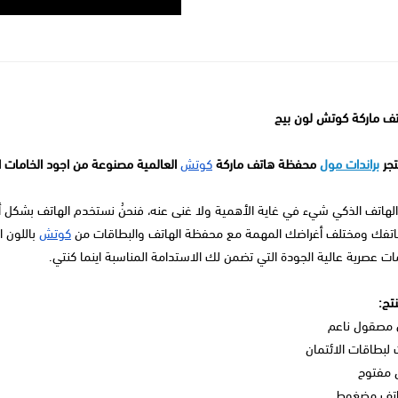
ف ماركة كوتش لون بيج
تجر
براندات مول
محفظة هاتف ماركة
كوتش
العالمية مصنوعة من اجود الخامات ا
لهاتف الذكي شيء في غاية الأهمية ولا غنى عنه، فنحنُ نستخدم الهاتف بشكل
اتفك ومختلف أغراضك المهمة مع محفظة الهاتف والبطاقات من
كوتش
باللون 
ت عصرية عالية الجودة التي تضمن لك الاستدامة المناسبة اينما كنتي.
تج:
مصقول ناعم
لبطاقات الائتمان
 مفتوح
اتف مضغوط