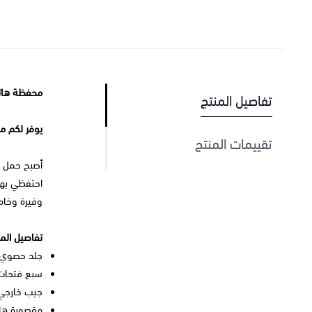
محفظة هات
تفاصيل المنتج
يوفر لكم م
تقييمات المنتج
أصبح حمل ا
احتفظي به
وفيرة وخاما
تفاصيل المن
جلد حصوي 
سبع فتحات 
جيب خارجي
مقصورة ه