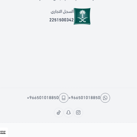
السجل التجاري
2251500342
+966501018850
+966501018850