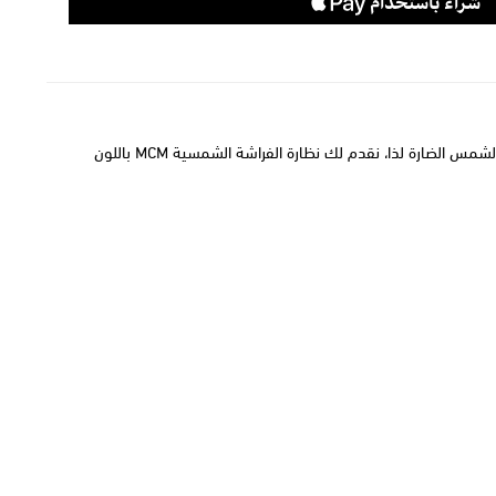
تعد النظارة الشمسية من الإكسسوارات الضرورية التي لا غنى عنها لحماية العينين من أشعة الشمس الضارة لذا، نقدم لك نظارة الفراشة الشمسية MCM باللون