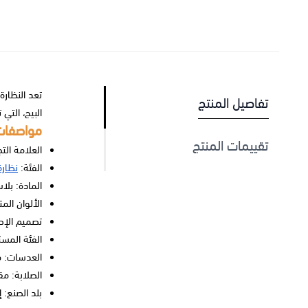
تفاصيل المنتج
البيج، التي
مواصفات 
تقييمات المنتج
العلامة التجار
الفئة:
نظار
المادة: بلا
الألوان المت
تصميم الإط
الفئة المست
العدسات: م
الصلابة: م
بلد الصنع: إ