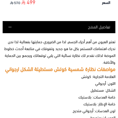
499
السعر
570
تفاصيل المنتج
تعتبر العيون من أهم أجزاء الجسم، لذا من الضروري حمايتها بفعالية لذا نحن
ندرك اهتمامك المستمر بكل ما هو جديد وتفوقك في متابعة أحدث خطوط
الموضة لذلك نقدم لك
نظارة نسائية
التي يلبي توقعاتك ويجمع بين الحماية
والأناقة.
مواصفات نظارة شمسية كوتش مستطيلة الشكل ارجواني
العلامة التجارية: كوتش
اللون: أرجواني
الشكل: مستطيل
خامة العدسات: بلاستيك
خامة الإطار: بلاستيك
لون العدسات: أرجواني متدرج
العدسات:متدرجة