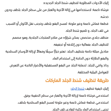
إليك الأدوات المطلوبة لتنظيف شنط الجلد الجديده:
فرشاة ناعمة: لاستخدامها في إزالة الأتربة والغبار من على سطح الجلد بلطف ودون
خدشه.
قطعة قماش ناعمة وغير ملونة: لمسح البقع بلطف وتجنب نقل الألوان أو التسبب
في تلف الجلد، و تلميع شنط الجلد.
منظف جلدي مخصص: يمكن شراؤه من متاجر المنتجات الجلدية، وهو مصمم
لتنظيف الجلد بفعالية دون إتلافه أو تجفيفه.
مناديل مبللة خاصة بتنظيف الجلد: تعتبر خيارًا سريعًا وفعالاً لإزالة الأوساخ السطحية
والبقع الطارئة دون الحاجة إلى استخدام الماء.
رذاذ واقي للجلد: لحماية الجلد من البقع المستقبلية والأضرار الناتجة عن التعرض
للعوامل البيئية المختلفة.
طريقة تنظيف شنط الجلد الماركات
إليكِ كيفية تنظيف
شنط الجلد
:
استخدمي فرشاة ناعمة لإزالة الأتربة والغبار من سطح الحقيبة برفق.
استخدمي قطعة قماش ناعمة وغير ملونة لمسح البقع السطحية بلطف.
تجنبي استخدام الماء بكثرة لتفادي تلف الجلد.