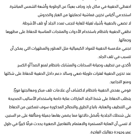
احفظي الحقيبة في مكان بارد وجاف بعيدًا عن الرطوبة وأشعة الشمس المباشرة.
استخدمي أكياس تخزين قماشية لحمايتها من الغبار والخدوش.
لا تضعي بالحقيبة بأشياء ثقيلة للغاية لتجنب تمدد الجلد أو تلف الأشرطة.
نظفي الحقيبة بانتظام باستخدام الأدوات والمنتجات المناسبة للحفاظ على مظهرها
وجمالها.
تجنبي ملامسة الحقيبة للمواد الكيميائية مثل العطور والمطهرات التي يمكن أن
تتسبب في تلف الجلد.
تأكدي من تنظيف وصيانة السحابات والمشابك بانتظام لمنع الصدأ أو الكسر.
عند تخزين الحقيبة لفترات طويلة ضعي وسائد دعم داخل الحقيبة للحفاظ على شكلها
ومنع التجاعيد.
قومي بفحص الحقيبة بانتظام لاكتشاف أي علامات تلف مبكر ومعالجتها فورًا.
يتطلب الحفاظ على شنط الجلد الماركات عناية خاصة واستخدام الأساليب الصحيحة
في التنظيف والعناية، باتباع الطرق والنصائح المذكورة سوف تتمكنين من الحفاظ
على شنطك الجلدية بأفضل حالاتها مما يضمن بقاءها جميلة ومتألقة على مر السنين،
لا تنسي أن العناية المستمرة والاهتمام بالتفاصيل الصغيرة يحدث فرقًا كبيرًا في طول
عمر وجودة حقائبك الفاخرة.