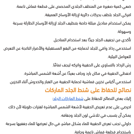
ضعي كمية صغيرة من المنظف الجلدي المخصص على قطعة قماش ناعمة.
افركي الجلد بلطف بحركات دائرية لإزالة الأوساخ العميقة.
يمكن استخدام مناديل مبللة خاصة بتنظيف الجلد لإزالة الأوساخ الطارئة بسرعة
وسهولة.
تأكدي من تجفيف الجلد جيدًا بعد استخدام المناديل.
استخدمي رذاذ واقي للجلد لحمايته من البقع المستقبلية والأضرار الناتجة عن التعرض
للعوامل البيئية.
رش الرذاذ بالتساوي على الحقيبة واتركه ليجف تمامًا.
احفظي الحقيبة في مكان بارد وجاف بعيدًا عن أشعة الشمس المباشرة.
استخدمي أكياس تخزين قماشية لحماية الحقيبة من الغبار والخدوش أثناء التخزين.
نصائح للحفاظ على شنط الجلد الماركات
إليك بعض النصائح للحفاظ على
شنط الماركات الجلد
:
احرصي على عدم تعريض الحقيبة لأشعة الشمس المباشرة لفترات طويلة لأن ذلك
يمكن أن يتسبب في تلاشي لون الجلد وجفافه.
حاولي تجنب تعرض الحقيبة للماء بشكل مباشر، في حال تعرضها للماء جففيها بسرعة
باستخدام قطعة قماش ناعمة وجافة.