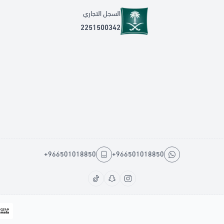
السجل التجاري
2251500342
+966501018850
+966501018850