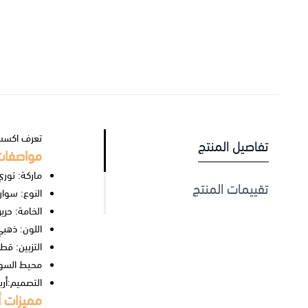
تعرف
اكسس
تفاصيل المنتج
مواصفات
ماركة: تور
تقييمات المنتج
النوع: سوار.
الخامة: حري
اللون: ذهبي
التزيين: قطعة
محيط السوار: 0.32
التصميم:أرب
مميزات 