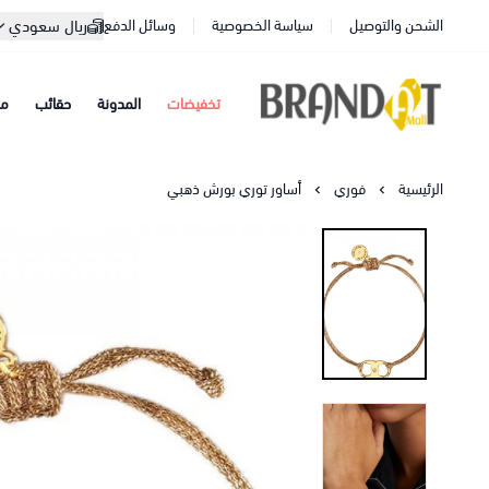
الشحن والتوصيل
سياسة الخصوصية
وسائل الدفع
ريال سعودي
تخفيضات
المدونة
حقائب
مح
براندات مول
الرئيسية
فوري
أساور توري بورش ذهبي