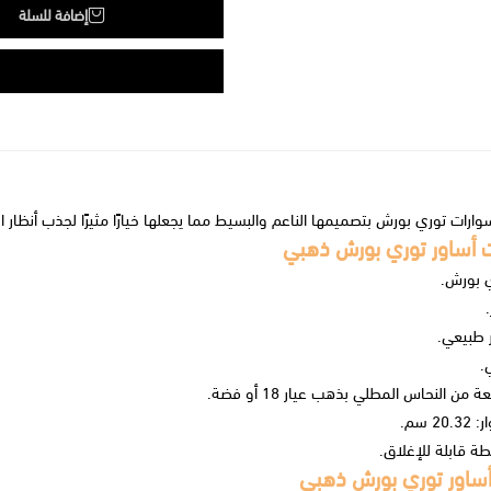
إضافة للسلة
وارات توري بورش
بتصميمها الناعم والبسيط مما يجعلها خيارًا مثيرًا لجذب أنظار 
 أساور توري بورش ذهبي
ي بورش.
ر طبيعي.
.
 من النحاس المطلي بذهب عيار 18 أو فضة.
2 سم.
طة قابلة للإغلاق.
أساور توري بورش ذهبي