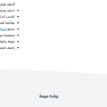
أساور تور
اساور بورش
تناس
ب
اساو
ملائمة للم
تجمع
إسوار
مصممة من 
مزينة بحلية 
تضيف لمسة 
روابط مهمة