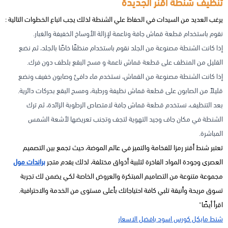
تنظيف شنطة اقنر الجديدة
يرغب العديد من السيدات في الحفاظ علي الشنطة لذلك يجب اتباع الخطوات التالية :
نقوم باستخدام قطعة قماش جافة وناعمة لإزالة الأوساخ الخفيفة والغبار.
إذا كانت الشنطة مصنوعة من الجلد نقوم باستخدام منظفًا خاصًا بالجلد، ثم نضع
القليل من المنظف على قطعة قماش ناعمة و مسح البقع بلطف دون فرك.
إذا كانت الشنطة مصنوعة من القماش، نستخدم ماء دافئ وصابون خفيف ونضع
قليلاً من الصابون على قطعة قماش نظيفة ورطبة، ومسح البقع بحركات دائرية.
بعد التنظيف، نستخدم قطعة قماش جافة لامتصاص الرطوبة الزائدة، ثم ترك
الشنطة في مكان جاف وجيد التهوية لتجف وتجنب تعريضها لأشعة الشمس
المباشرة.
تعتبر شنط أقنر رمزا للفخامة والتميز في عالم الموضة، حيث تجمع بين التصميم
العصري وجودة المواد الفاخرة لتلبية أذواق مختلفة، لذلك يقدم متجر
براندات مول
مجموعة متنوعة من التصاميم المبتكرة والعروض الخاصة لكي يضمن لك تجربة
تسوق مريحة وأنيقة تلبي كافة احتياجاتك بأعلى مستوى من الخدمة والاحترافية.
اقرأ أيضًا"
شنط مايكل كورس اسود بافضل الاسعار