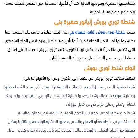
بتصاميمها العصرية وجودتها العالية كما أن الأجزاء المعدنية من النحاس تضيف لمسة
فاخرة وتزيد من متانة الحقيبة.
شنطة توري بورش إليانور صغيرة بني
تجمع
شنطة توري بورش اليانور صغيرة بني
بين الجلد الفاخر وزخارف جلد السويد، مما
يضيف عليها لمسة من الفخامة حيث أنها تأتي مع تفاصيل زخرفية من الجلد السويدي
التي تضمن متانة وأناقة لا مثيل لها، تحتوي حقيبة توري بورش الجديدة على إغلاق
مغناطيسي يضمن الحفاظ على محتويات الحقيبة بأمان.
انواع شنط توري بورش
تختلف حقائب توري بورش من حقيبة الي الأخرى ومن أبرز الأنواع ما يلي:
شنط صغيرة الحجم: يفضل العديد الحقائب الخفيفة والميني، تأتي هذه الشنط صغيرة
وعملية بمواصفات عالمية، ما يجعلها مثالية للاستخدام اليومي. تتميز بكونها مريحة
للغاية وتحتوي على حزام كروس قابل للإزالة.
شنط متوسطة الحجم:تجمع بين الحجم المميز والأناقة، مما يجعلها مناسبة
للاستخدام في الجامعة أو العمل وتتسم بسعتها الداخلية الواسعة ومتانتها بفضل
صنعها من الجلد الأصلي والقماش عالي الجودة كما تأتي مزودة بحزام كروس قابل