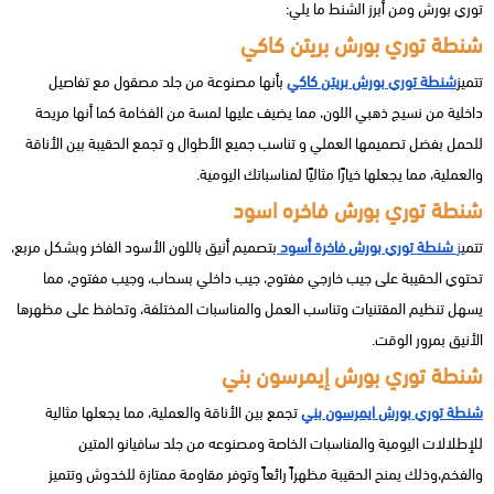
توري بورش ومن أبرز الشنط ما يلي:
شنطة توري بورش بريتن كاكي
تتميز
شنطة توري بورش بريتن كاكي
بأنها مصنوعة من جلد مصقول مع تفاصيل
داخلية من نسيج ذهبي اللون، مما يضيف عليها لمسة من الفخامة كما أنها مريحة
للحمل بفضل تصميمها العملي و تناسب جميع الأطوال و تجمع الحقيبة بين الأناقة
والعملية، مما يجعلها خيارًا مثاليًا لمناسباتك اليومية.
شنطة توري بورش فاخره اسود
تتمي
ز
شنطة توري بورش فاخرة أسود
بتصميم أنيق باللون الأسود الفاخر وبشكل مربع،
تحتوي الحقيبة على جيب خارجي مفتوح، جيب داخلي بسحاب، وجيب مفتوح، مما
يسهل تنظيم المقتنيات وتناسب العمل والمناسبات المختلفة، وتحافظ على مظهرها
الأنيق بمرور الوقت.
شنطة توري بورش إيمرسون بني
شنطة توري بورش ايمرسون بني
تجمع بين الأناقة والعملية، مما يجعلها مثالية
للإطلالات اليومية والمناسبات الخاصة ومصنوعه من جلد سافيانو المتين
والفخم،وذلك يمنح الحقيبة مظهراً رائعاً وتوفر مقاومة ممتازة للخدوش وتتميز