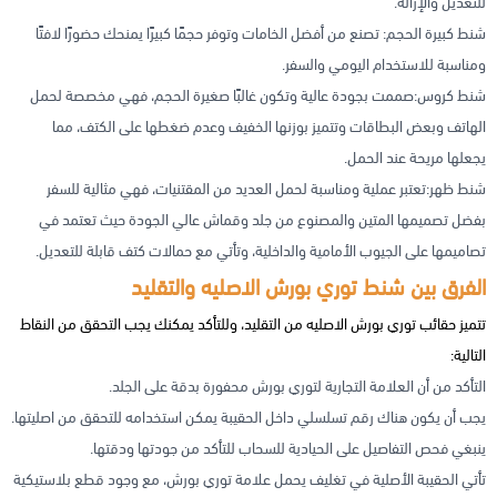
للتعديل والإزالة.
شنط كبيرة الحجم: تصنع من أفضل الخامات وتوفر حجمًا كبيرًا يمنحك حضورًا لافتًا
ومناسبة للاستخدام اليومي والسفر.
شنط كروس:صممت بجودة عالية وتكون غالبًا صغيرة الحجم، فهي مخصصة لحمل
الهاتف وبعض البطاقات وتتميز بوزنها الخفيف وعدم ضغطها على الكتف، مما
يجعلها مريحة عند الحمل.
شنط ظهر:تعتبر عملية ومناسبة لحمل العديد من المقتنيات، فهي مثالية للسفر
بفضل تصميمها المتين والمصنوع من جلد وقماش عالي الجودة حيث تعتمد في
تصاميمها على الجيوب الأمامية والداخلية، وتأتي مع حمالات كتف قابلة للتعديل.
الفرق بين شنط توري بورش الاصليه والتقليد
تتميز حقائب توري بورش الاصليه من التقليد، وللتأكد يمكنك يجب التحقق من النقاط
التالية:
التأكد من أن العلامة التجارية لتوري بورش محفورة بدقة على الجلد.
يجب أن يكون هناك رقم تسلسلي داخل الحقيبة يمكن استخدامه للتحقق من اصليتها.
ينبغي فحص التفاصيل على الحيادية للسحاب للتأكد من جودتها ودقتها.
تأتي الحقيبة الأصلية في تغليف يحمل علامة توري بورش، مع وجود قطع بلاستيكية