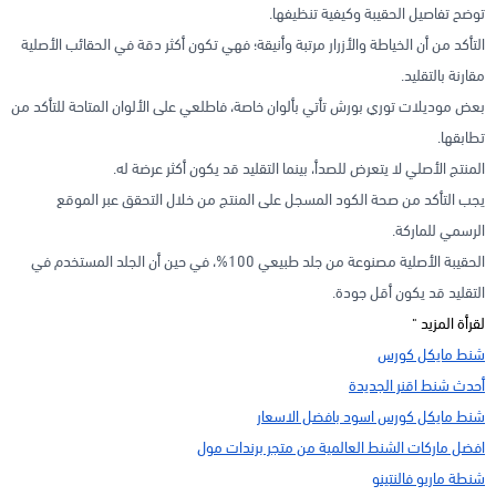
توضح تفاصيل الحقيبة وكيفية تنظيفها.
التأكد من أن الخياطة والأزرار مرتبة وأنيقة؛ فهي تكون أكثر دقة في الحقائب الأصلية
مقارنة بالتقليد.
بعض موديلات توري بورش تأتي بألوان خاصة، فاطلعي على الألوان المتاحة للتأكد من
تطابقها.
المنتج الأصلي لا يتعرض للصدأ، بينما التقليد قد يكون أكثر عرضة له.
يجب التأكد من صحة الكود المسجل على المنتج من خلال التحقق عبر الموقع
الرسمي للماركة.
الحقيبة الأصلية مصنوعة من جلد طبيعي 100%، في حين أن الجلد المستخدم في
التقليد قد يكون أقل جودة.
لقرأة المزيد "
شنط مايكل كورس
أحدث شنط اقنر الجديدة
شنط مايكل كورس اسود بافضل الاسعار
افضل ماركات الشنط العالمية من متجر برندات مول
شنطة ماريو فالنتينو