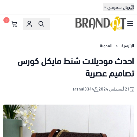
ريال سعودي
0
براندات مول
الرئيسية
المدونة
احدث موديلات شنط مايكل كورس
تصاميم عصرية
21 أغسطس 2024
arsnal3344