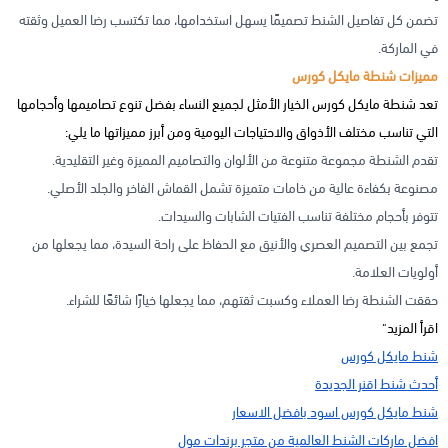
تضمن كل تفاصيل الشنط تصميمًا يسهل استخدامها، مما تكتسب رضا العميل وثقته
في الماركة.
مميزات شنطة مايكل كورس
تعد شنطة مايكل كورس الخيار الأمثل لجميع النساء بفضل تنوع تصاميمها وأحجامها
التي تناسب مختلف الأذواق والاحتياجات اليومية ومن أبرز مميزاتها ما يلي:
تقدم الشنطة مجموعة متنوعة من الألوان والتصاميم المميزة وغير التقليدية.
مصنوعة بكفاءة عالية من خامات متميزة تشمل القماش الفاخر والجلد الأصلي.
تتوفر بأحجام مختلفة تناسب الفتيات الشابات والسيدات.
تجمع بين التصميم العصري والأنيق مع الحفاظ على راحة السيدة، مما يجعلها من
أولويات العلامة.
حققت الشنطة رضا العملاء وكسبت ثقتهم، مما يجعلها خيارًا شائعًا للشراء.
اقرأ المزيد"
شنط مايكل كورس
أحدث شنط اقنر الجديدة
شنط مايكل كورس اسود بافضل الاسعار
افضل ماركات الشنط العالمية من متجر برندات مول