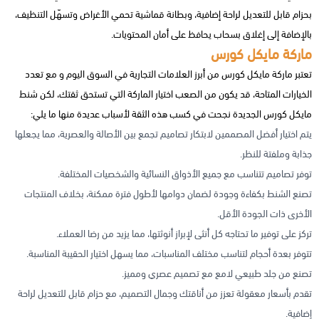
بحزام قابل للتعديل لراحة إضافية، وبطانة قماشية تحمي الأغراض وتسهّل التنظيف،
بالإضافة إلى إغلاق بسحاب يحافظ على أمان المحتويات.
ماركة مايكل كورس
تعتبر ماركة مايكل كورس من أبرز العلامات التجارية في السوق اليوم و مع تعدد
الخيارات المتاحة، قد يكون من الصعب اختيار الماركة التي تستحق ثقتك، لكن شنط
مايكل كورس الجديدة نجحت في كسب هذه الثقة لأسباب عديدة منها ما يلي:
يتم اختيار أفضل المصممين لابتكار تصاميم تجمع بين الأصالة والعصرية، مما يجعلها
جذابة وملفتة للنظر.
توفر تصاميم تتناسب مع جميع الأذواق النسائية والشخصيات المختلفة.
تصنع الشنط بكفاءة وجودة لضمان دوامها لأطول فترة ممكنة، بخلاف المنتجات
الأخرى ذات الجودة الأقل.
تركز على توفير ما تحتاجه كل أنثى لإبراز أنوثتها، مما يزيد من رضا العملاء.
تتوفر بعدة أحجام لتناسب مختلف المناسبات، مما يسهل اختيار الحقيبة المناسبة.
تصنع من جلد طبيعي لامع مع تصميم عصري ومميز.
تقدم بأسعار معقولة تعزز من أناقتك وجمال التصميم، مع حزام قابل للتعديل لراحة
إضافية.